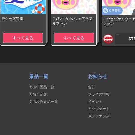
CP専用
夏グッズ特集
こびとづかんウェアラブ
こびとづかんウェ
ルファン
ファン
1PLAY
すべて見る
すべて見る
57
景品一覧
お知らせ
提供中景品一覧
告知
入荷予定表
プライズ情報
提供済み景品一覧
イベント
アップデート
メンテナンス