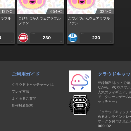
127-C
654-C
324-C
アラブル
こびとづかんウェアラブル
こびとづかんウェアラブル
ファン
ファン
1PLAY
1PLAY
5
230
230
CP
CP
CP
ご利用ガイド
クラウドキャッ
登録無料!ネットで
クラウドキャッチャーとは
ながら、PCやスマホ
プレイ方法
人気のフィギュア、
で、クレーンゲーム
よくあるご質問
ャッチャー」
動作対象端末
「クラウドキャッチ
めるオンラインクレ
マークを付与された
009-02