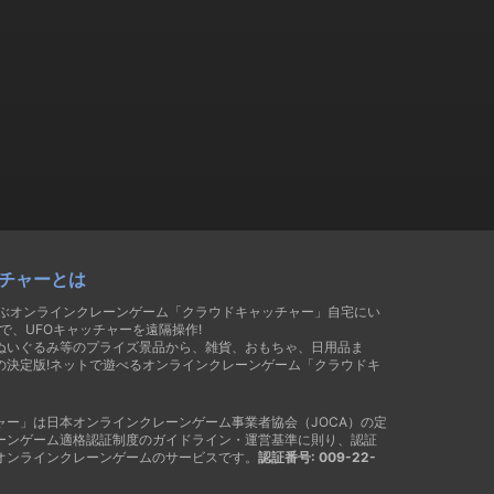
チャーとは
遊ぶオンラインクレーンゲーム「クラウドキャッチャー」自宅にい
で、UFOキャッチャーを遠隔操作!
ぬいぐるみ等のプライズ景品から、雑貨、おもちゃ、日用品ま
の決定版!ネットで遊べるオンラインクレーンゲーム「クラウドキ
ャー」は日本オンラインクレーンゲーム事業者協会（JOCA）の定
ーンゲーム適格認証制度のガイドライン・運営基準に則り、認証
オンラインクレーンゲームのサービスです。
認証番号: 009-22-