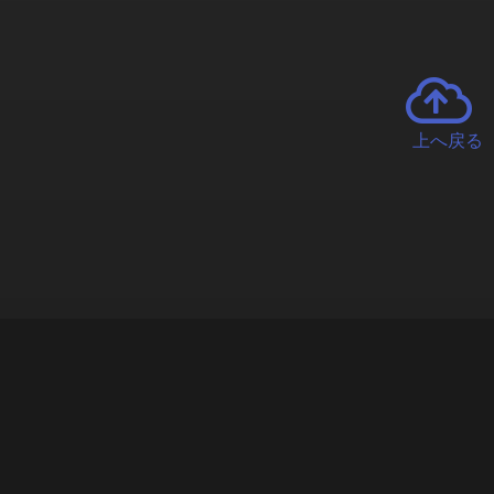
上へ戻る
チャーとは
遊ぶオンラインクレーンゲーム「クラウドキャッチャー」自宅にい
で、UFOキャッチャーを遠隔操作!