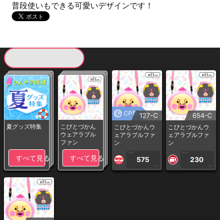
普段使いもできる可愛いデザインです！
現在提供している景品一覧
CP専用
127-C
654-C
夏グッズ特集
こびとづかん
こびとづかんウ
こびとづかんウ
ウェアラブル
ェアラブルファ
ェアラブルファ
ファン
ン
ン
1PLAY
1PLAY
すべて見る
すべて見る
575
230
CP
CP