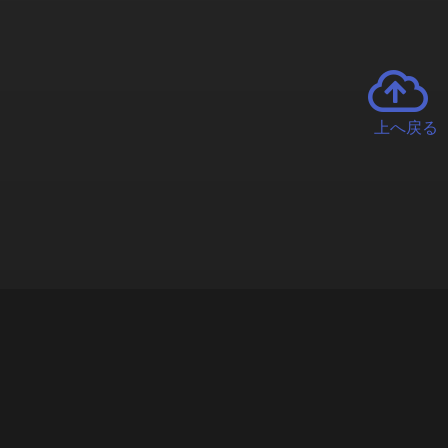
上へ戻る
チャーとは
遊ぶオンラインクレーンゲーム「クラウドキャッチャー」自宅にい
で、UFOキャッチャーを遠隔操作!