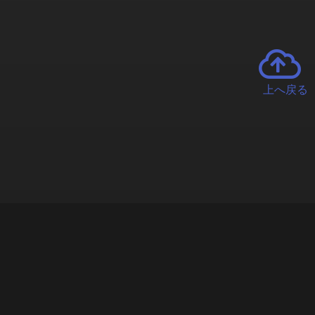
上へ戻る
チャーとは
遊ぶオンラインクレーンゲーム「クラウドキャッチャー」自宅にい
で、UFOキャッチャーを遠隔操作!