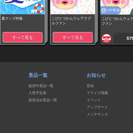
CP専用
夏グッズ特集
こびとづかんウェアラブ
こびとづかんウェ
ルファン
ファン
1PLAY
すべて見る
すべて見る
57
景品一覧
お知らせ
提供中景品一覧
告知
入荷予定表
プライズ情報
提供済み景品一覧
イベント
アップデート
メンテナンス