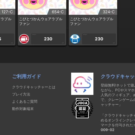
127-C
654-C
324-C
アラブル
こびとづかんウェアラブル
こびとづかんウェアラブル
ファン
ファン
1PLAY
1PLAY
5
230
230
CP
CP
CP
ご利用ガイド
クラウドキャッ
登録無料!ネットで
クラウドキャッチャーとは
ながら、PCやスマホ
プレイ方法
人気のフィギュア、
で、クレーンゲーム
よくあるご質問
ャッチャー」
動作対象端末
「クラウドキャッチ
めるオンラインクレ
マークを付与された
009-02