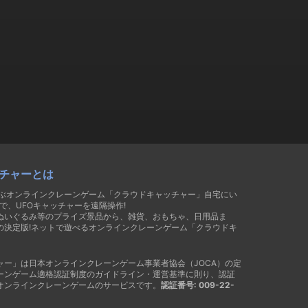
チャーとは
遊ぶオンラインクレーンゲーム「クラウドキャッチャー」自宅にい
で、UFOキャッチャーを遠隔操作!
ぬいぐるみ等のプライズ景品から、雑貨、おもちゃ、日用品ま
の決定版!ネットで遊べるオンラインクレーンゲーム「クラウドキ
ャー」は日本オンラインクレーンゲーム事業者協会（JOCA）の定
ーンゲーム適格認証制度のガイドライン・運営基準に則り、認証
オンラインクレーンゲームのサービスです。
認証番号: 009-22-