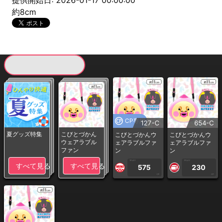
提供開始日: 2026-01-17 00:00:00
約8cm
現在提供している景品一覧
CP専用
127-C
654-C
夏グッズ特集
こびとづかん
こびとづかんウ
こびとづかんウ
ウェアラブル
ェアラブルファ
ェアラブルファ
ファン
ン
ン
1PLAY
1PLAY
すべて見る
すべて見る
575
230
CP
CP