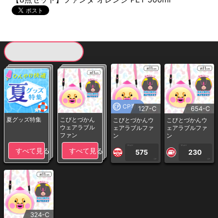
現在提供している景品一覧
CP専用
127-C
654-C
夏グッズ特集
こびとづかん
こびとづかんウ
こびとづかんウ
ウェアラブル
ェアラブルファ
ェアラブルファ
ファン
ン
ン
1PLAY
1PLAY
すべて見る
すべて見る
575
230
CP
CP
324-C