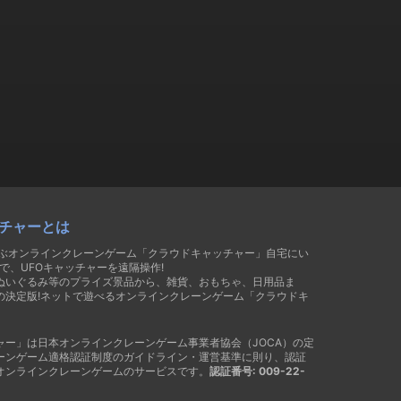
チャーとは
遊ぶオンラインクレーンゲーム「クラウドキャッチャー」自宅にい
で、UFOキャッチャーを遠隔操作!
ぬいぐるみ等のプライズ景品から、雑貨、おもちゃ、日用品ま
の決定版!ネットで遊べるオンラインクレーンゲーム「クラウドキ
ャー」は日本オンラインクレーンゲーム事業者協会（JOCA）の定
ーンゲーム適格認証制度のガイドライン・運営基準に則り、認証
オンラインクレーンゲームのサービスです。
認証番号: 009-22-