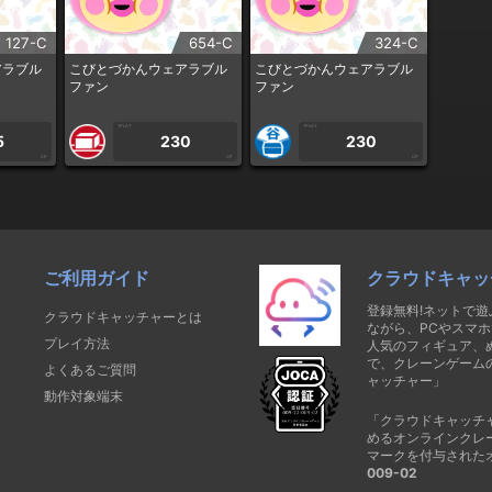
127-C
654-C
324-C
アラブル
こびとづかんウェアラブル
こびとづかんウェアラブル
ファン
ファン
1PLAY
1PLAY
5
230
230
CP
CP
CP
ご利用ガイド
クラウドキャッ
登録無料!ネットで
クラウドキャッチャーとは
ながら、PCやスマホ
プレイ方法
人気のフィギュア、
で、クレーンゲーム
よくあるご質問
ャッチャー」
動作対象端末
「クラウドキャッチ
めるオンラインクレ
マークを付与された
009-02