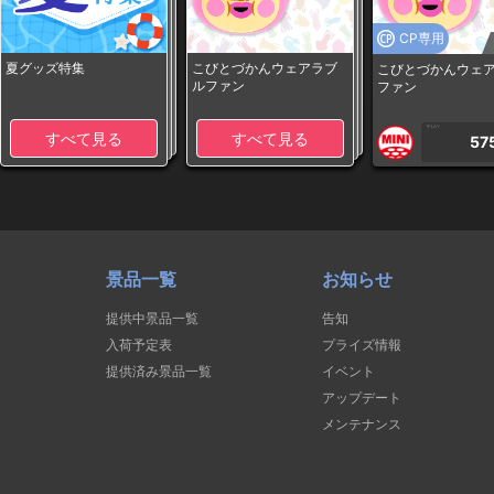
CP専用
夏グッズ特集
こびとづかんウェアラブ
こびとづかんウェ
ルファン
ファン
1PLAY
すべて見る
すべて見る
57
景品一覧
お知らせ
提供中景品一覧
告知
入荷予定表
プライズ情報
提供済み景品一覧
イベント
アップデート
メンテナンス