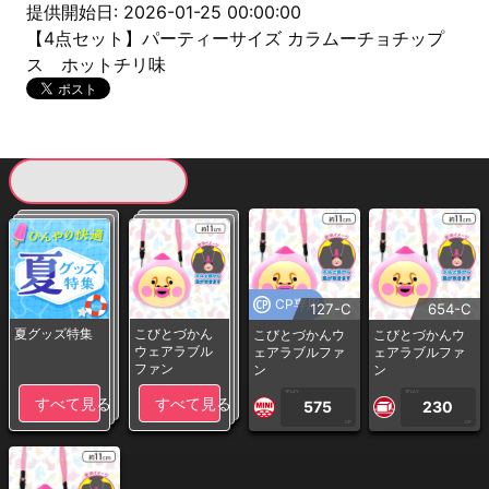
提供開始日: 2026-01-25 00:00:00
【4点セット】パーティーサイズ カラムーチョチップ
ス ホットチリ味
現在提供している景品一覧
CP専用
127-C
654-C
夏グッズ特集
こびとづかん
こびとづかんウ
こびとづかんウ
ウェアラブル
ェアラブルファ
ェアラブルファ
ファン
ン
ン
1PLAY
1PLAY
すべて見る
すべて見る
575
230
CP
CP