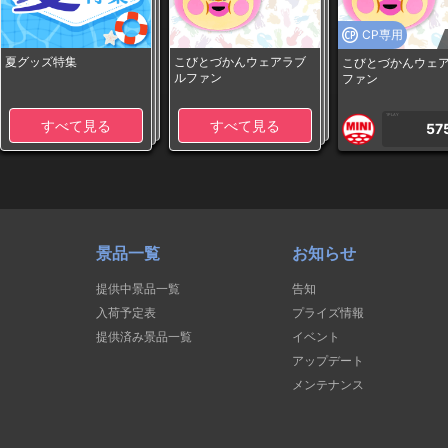
CP専用
夏グッズ特集
こびとづかんウェアラブ
こびとづかんウェ
ルファン
ファン
1PLAY
すべて見る
すべて見る
57
景品一覧
お知らせ
提供中景品一覧
告知
入荷予定表
プライズ情報
提供済み景品一覧
イベント
アップデート
メンテナンス