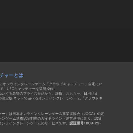
チャーとは
遊ぶオンラインクレーンゲーム「クラウドキャッチャー」自宅にい
で、UFOキャッチャーを遠隔操作!
ぬいぐるみ等のプライズ景品から、雑貨、おもちゃ、日用品ま
の決定版!ネットで遊べるオンラインクレーンゲーム「クラウドキ
ャー」は日本オンラインクレーンゲーム事業者協会（JOCA）の定
ーンゲーム適格認証制度のガイドライン・運営基準に則り、認証
オンラインクレーンゲームのサービスです。
認証番号: 009-22-