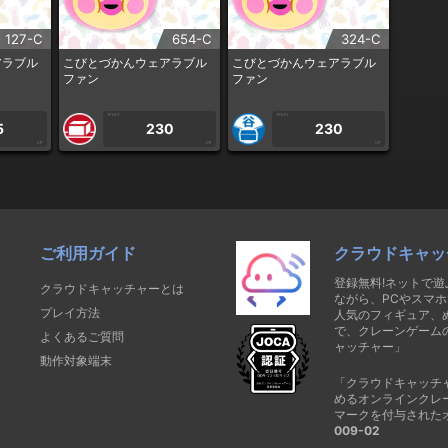
127-C
654-C
324-C
アラブル
こびとづかんウェアラブル
こびとづかんウェアラブル
ファン
ファン
1PLAY
1PLAY
5
230
230
CP
CP
CP
ご利用ガイド
クラウドキャッ
登録無料!ネットで
クラウドキャッチャーとは
ながら、PCやスマホ
プレイ方法
人気のフィギュア、
で、クレーンゲーム
よくあるご質問
ャッチャー」
動作対象端末
「クラウドキャッチ
めるオンラインクレ
マークを付与された
009-02