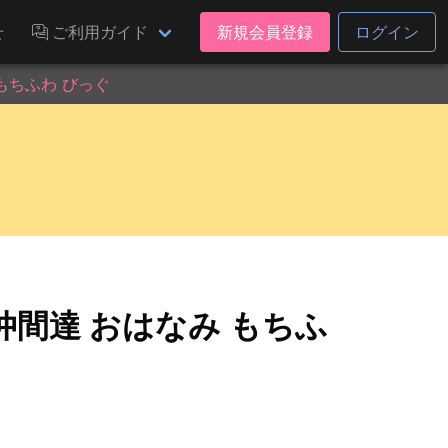
せ
ご利用ガイド
新規会員登録
ログイン
もちふわ びっぐ
間達 おはなみ もちふ
）