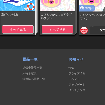
CP専用
夏グッズ特集
こびとづかんウェアラブ
こびとづかんウェ
ルファン
ファン
1PLAY
すべて見る
すべて見る
57
景品一覧
お知らせ
提供中景品一覧
告知
入荷予定表
プライズ情報
提供済み景品一覧
イベント
アップデート
メンテナンス