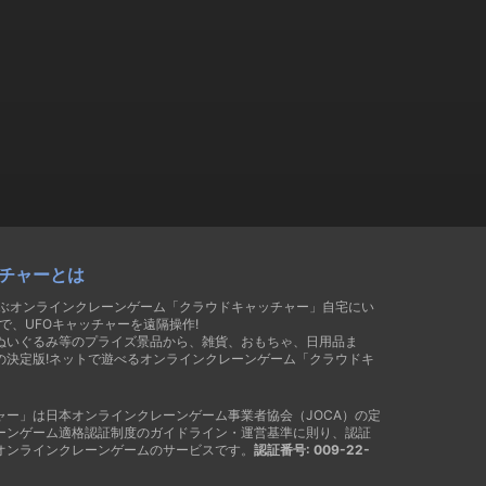
チャーとは
遊ぶオンラインクレーンゲーム「クラウドキャッチャー」自宅にい
で、UFOキャッチャーを遠隔操作!
ぬいぐるみ等のプライズ景品から、雑貨、おもちゃ、日用品ま
の決定版!ネットで遊べるオンラインクレーンゲーム「クラウドキ
ャー」は日本オンラインクレーンゲーム事業者協会（JOCA）の定
ーンゲーム適格認証制度のガイドライン・運営基準に則り、認証
オンラインクレーンゲームのサービスです。
認証番号: 009-22-