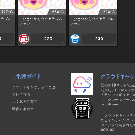
127-C
654-C
324-C
アラブル
こびとづかんウェアラブル
こびとづかんウェアラブル
ファン
ファン
1PLAY
1PLAY
5
230
230
CP
CP
CP
ご利用ガイド
クラウドキャッ
登録無料!ネットで
クラウドキャッチャーとは
ながら、PCやスマホ
プレイ方法
人気のフィギュア、
で、クレーンゲーム
よくあるご質問
ャッチャー」
動作対象端末
「クラウドキャッチ
めるオンラインクレ
マークを付与された
009-02