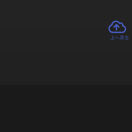
上へ戻る
チャーとは
遊ぶオンラインクレーンゲーム「クラウドキャッチャー」自宅にい
で、UFOキャッチャーを遠隔操作!