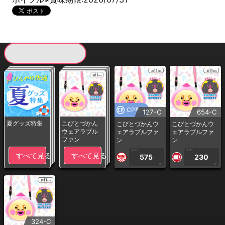
現在提供している景品一覧
CP専用
127-C
654-C
夏グッズ特集
こびとづかん
こびとづかんウ
こびとづかんウ
ウェアラブル
ェアラブルファ
ェアラブルファ
ファン
ン
ン
1PLAY
1PLAY
すべて見る
すべて見る
575
230
CP
CP
324-C