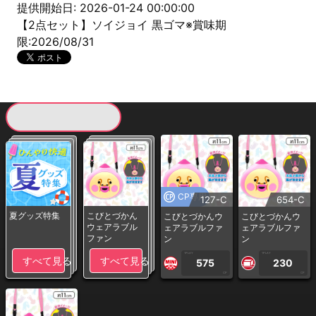
提供開始日: 2026-01-24 00:00:00
【2点セット】ソイジョイ 黒ゴマ※賞味期
限:2026/08/31
現在提供している景品一覧
CP専用
127-C
654-C
夏グッズ特集
こびとづかん
こびとづかんウ
こびとづかんウ
ウェアラブル
ェアラブルファ
ェアラブルファ
ファン
ン
ン
1PLAY
1PLAY
すべて見る
すべて見る
575
230
CP
CP