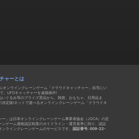
チャーとは
遊ぶオンラインクレーンゲーム「クラウドキャッチャー」自宅にい
で、UFOキャッチャーを遠隔操作!
ぬいぐるみ等のプライズ景品から、雑貨、おもちゃ、日用品ま
の決定版!ネットで遊べるオンラインクレーンゲーム「クラウドキ
ャー」は日本オンラインクレーンゲーム事業者協会（JOCA）の定
ーンゲーム適格認証制度のガイドライン・運営基準に則り、認証
オンラインクレーンゲームのサービスです。
認証番号: 009-22-