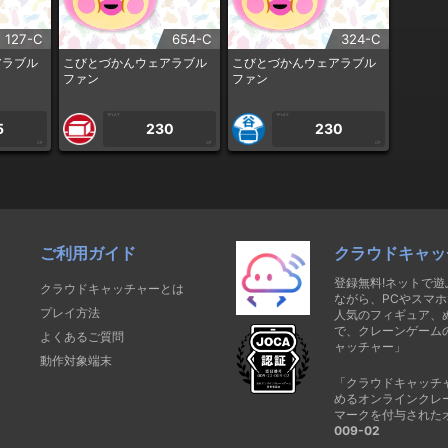
127-C
654-C
324-C
アラブル
こびとづかんウェアラブル
こびとづかんウェアラブル
ファン
ファン
1PLAY
1PLAY
5
230
230
CP
CP
CP
ご利用ガイド
クラウドキャッ
登録無料!ネットで
クラウドキャッチャーとは
ながら、PCやスマホ
プレイ方法
人気のフィギュア、
で、クレーンゲーム
よくあるご質問
ャッチャー」
動作対象端末
「クラウドキャッチ
めるオンラインクレ
マークを付与された
009-02