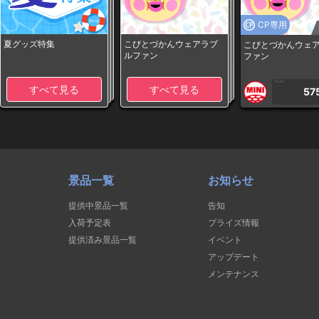
CP専用
夏グッズ特集
こびとづかんウェアラブ
こびとづかんウェ
ルファン
ファン
1PLAY
すべて見る
すべて見る
57
景品一覧
お知らせ
提供中景品一覧
告知
入荷予定表
プライズ情報
提供済み景品一覧
イベント
アップデート
メンテナンス