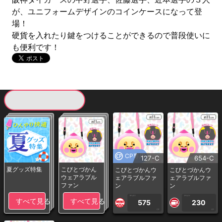
が、ユニフォームデザインのコインケースになって登
場！
硬貨を入れたり鍵をつけることができるので普段使いに
も便利です！
現在提供している景品一覧
CP専用
127-C
654-C
夏グッズ特集
こびとづかん
こびとづかんウ
こびとづかんウ
ウェアラブル
ェアラブルファ
ェアラブルファ
ファン
ン
ン
1PLAY
1PLAY
すべて見る
すべて見る
575
230
CP
CP