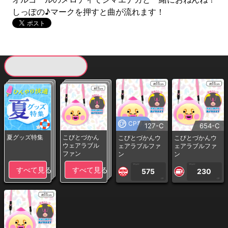
しっぽの♪マークを押すと曲が流れます！
現在提供している景品一覧
CP専用
127-C
654-C
夏グッズ特集
こびとづかん
こびとづかんウ
こびとづかんウ
ウェアラブル
ェアラブルファ
ェアラブルファ
ファン
ン
ン
1PLAY
1PLAY
すべて見る
すべて見る
575
230
CP
CP