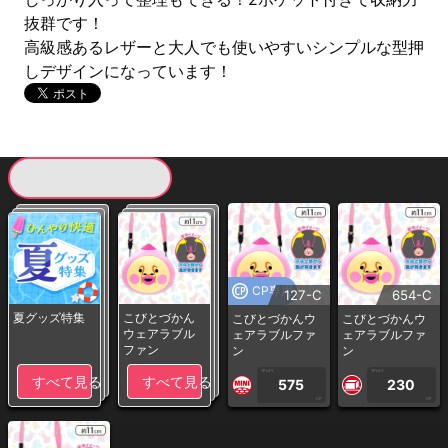
抜群です！
高級感あるレザーと大人でも使いやすいシンプルな型押
しデザインになっています！
現在提供している景品一覧
CP専用
127-C
654-C
夏グッズ特集
こびとづかん
こびとづかんウ
こびとづかんウ
ウェアラブル
ェアラブルファ
ェアラブルファ
ファン
ン
ン
1PLAY
1PLAY
すべて見る
すべて見る
575
230
CP
CP