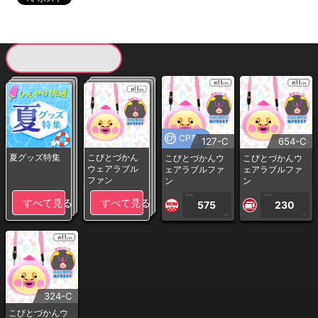
現在提供している景品一覧
CP専用
127-C
654-C
夏グッズ特集
こびとづかん
こびとづかんウ
こびとづかんウ
ウェアラブル
ェアラブルファ
ェアラブルファ
ファン
ン
ン
1PLAY
1PLAY
すべて見る
すべて見る
575
230
CP
CP
324-C
こびとづかんウ