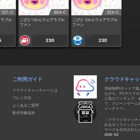
127-C
654-C
324-C
アラブル
こびとづかんウェアラブル
こびとづかんウェアラブル
ファン
ファン
1PLAY
1PLAY
5
230
230
CP
CP
CP
ご利用ガイド
クラウドキャッ
登録無料!ネットで
クラウドキャッチャーとは
ながら、PCやスマホ
プレイ方法
人気のフィギュア、
で、クレーンゲーム
よくあるご質問
ャッチャー」
動作対象端末
「クラウドキャッチ
めるオンラインクレ
マークを付与された
009-02