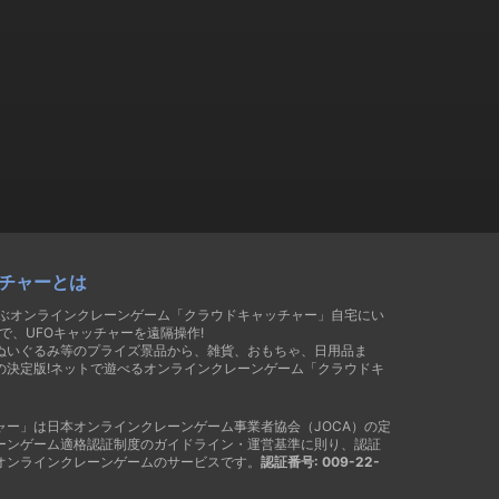
チャーとは
遊ぶオンラインクレーンゲーム「クラウドキャッチャー」自宅にい
で、UFOキャッチャーを遠隔操作!
ぬいぐるみ等のプライズ景品から、雑貨、おもちゃ、日用品ま
の決定版!ネットで遊べるオンラインクレーンゲーム「クラウドキ
ャー」は日本オンラインクレーンゲーム事業者協会（JOCA）の定
ーンゲーム適格認証制度のガイドライン・運営基準に則り、認証
オンラインクレーンゲームのサービスです。
認証番号: 009-22-