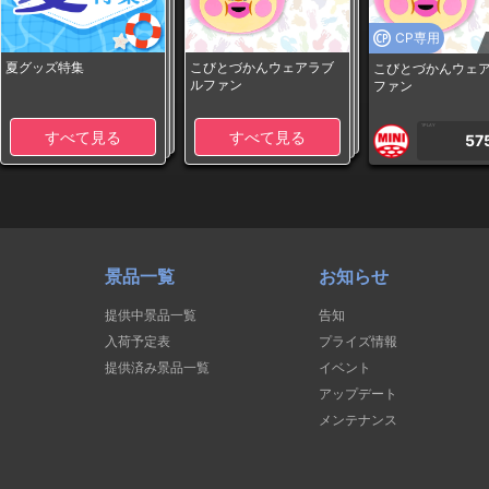
CP専用
夏グッズ特集
こびとづかんウェアラブ
こびとづかんウェ
ルファン
ファン
1PLAY
すべて見る
すべて見る
57
景品一覧
お知らせ
提供中景品一覧
告知
入荷予定表
プライズ情報
提供済み景品一覧
イベント
アップデート
メンテナンス