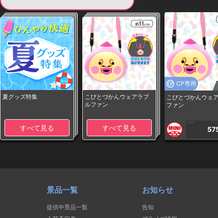
現在提供している景品一覧
CP専用
夏グッズ特集
こびとづかんウェアラブ
こびとづかんウェ
ルファン
ファン
1PLAY
すべて見る
すべて見る
57
景品一覧
お知らせ
提供中景品一覧
告知