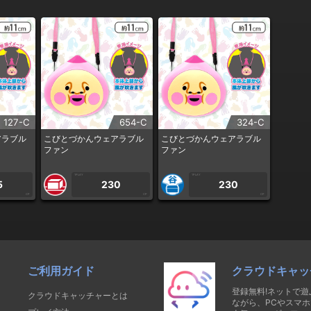
127-C
654-C
324-C
アラブル
こびとづかんウェアラブル
こびとづかんウェアラブル
ファン
ファン
1PLAY
1PLAY
5
230
230
CP
CP
CP
ご利用ガイド
クラウドキャッ
登録無料!ネットで
クラウドキャッチャーとは
ながら、PCやスマホ