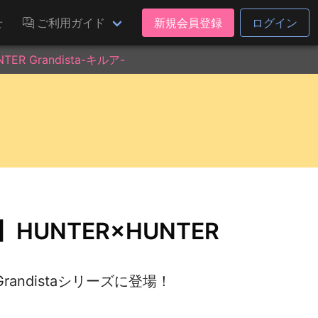
せ
ご利用ガイド
新規会員登録
ログイン
 Grandista-キルア-
UNTER×HUNTER
randistaシリーズに登場！