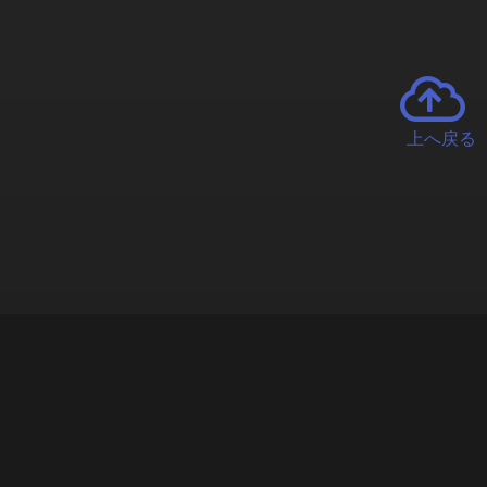
上へ戻る
チャーとは
遊ぶオンラインクレーンゲーム「クラウドキャッチャー」自宅にい
で、UFOキャッチャーを遠隔操作!