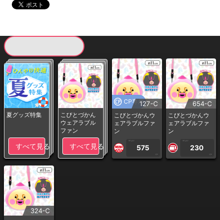
現在提供している景品一覧
CP専用
127-C
654-C
夏グッズ特集
こびとづかん
こびとづかんウ
こびとづかんウ
ウェアラブル
ェアラブルファ
ェアラブルファ
ファン
ン
ン
1PLAY
1PLAY
すべて見る
すべて見る
575
230
CP
CP
324-C