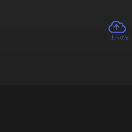
上へ戻る
チャーとは
遊ぶオンラインクレーンゲーム「クラウドキャッチャー」自宅にい
で、UFOキャッチャーを遠隔操作!