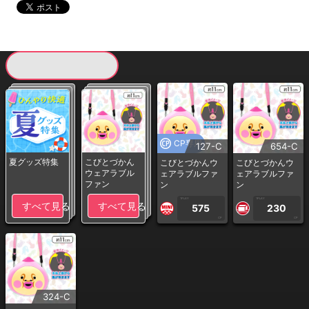
現在提供している景品一覧
CP専用
127-C
654-C
夏グッズ特集
こびとづかん
こびとづかんウ
こびとづかんウ
ウェアラブル
ェアラブルファ
ェアラブルファ
ファン
ン
ン
1PLAY
1PLAY
すべて見る
すべて見る
575
230
CP
CP
324-C