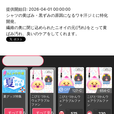
提供開始日: 2026-04-01 00:00:00
シャツの黄ばみ・黒ずみの原因になるワキ汗ジミに特化
開発。
繊維の奥に閉じ込められたニオイの元(汚れ)をとって黄
ばみ汚れ、臭いのケアをしてくれます。
現在提供している景品一覧
CP専用
127-C
654-C
夏グッズ特集
こびとづかん
こびとづかんウ
こびとづかんウ
ウェアラブル
ェアラブルファ
ェアラブルファ
ファン
ン
ン
1PLAY
1PLAY
すべて見る
すべて見る
575
230