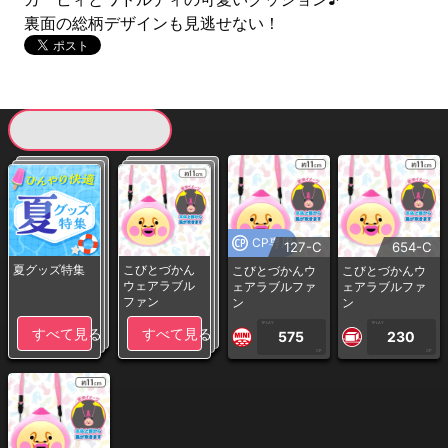
裏面の総柄デザインも見逃せない！
現在提供している景品一覧
CP専用
127-C
654-C
夏グッズ特集
こびとづかん
こびとづかんウ
こびとづかんウ
ウェアラブル
ェアラブルファ
ェアラブルファ
ファン
ン
ン
1PLAY
1PLAY
すべて見る
すべて見る
575
230
CP
CP