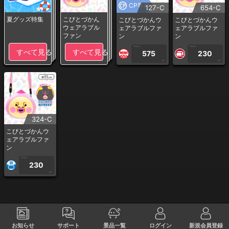
CP専用
127-C
654-C
夏グッズ特集
こびとづかん
こびとづかんウ
こびとづかんウ
ウェアラブル
ェアラブルファ
ェアラブルファ
ファン
ン
ン
1PLAY
1PLAY
すべて見る
すべて見る
575
230
CP
CP
324-C
こびとづかんウ
ェアラブルファ
ン
1PLAY
230
CP
お知らせ
サポート
景品一覧
ログイン
新規会員登録