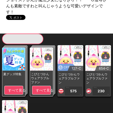
んも素敵ですわと叫んじゃうような可愛いデザインで
す！
現在提供している景品一覧
CP専用
127-C
654-C
夏グッズ特集
こびとづかん
こびとづかんウ
こびとづかんウ
ウェアラブル
ェアラブルファ
ェアラブルファ
ファン
ン
ン
1PLAY
1PLAY
すべて見る
すべて見る
575
230
CP
CP