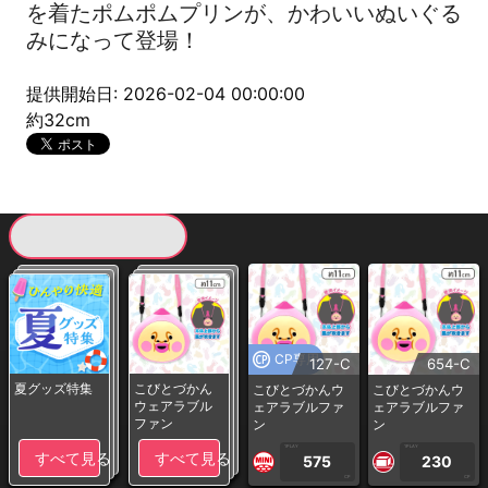
を着たポムポムプリンが、かわいいぬいぐる
みになって登場！
提供開始日: 2026-02-04 00:00:00
約32cm
現在提供している景品一覧
CP専用
127-C
654-C
夏グッズ特集
こびとづかん
こびとづかんウ
こびとづかんウ
ウェアラブル
ェアラブルファ
ェアラブルファ
ファン
ン
ン
1PLAY
1PLAY
すべて見る
すべて見る
575
230
CP
CP