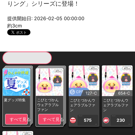
りング」シリーズに登場！
提供開始日: 2026-02-05 00:00:00
約3cm
現在提供している景品一覧
CP専用
127-C
654-C
夏グッズ特集
こびとづかん
こびとづかんウ
こびとづかんウ
ウェアラブル
ェアラブルファ
ェアラブルファ
ファン
ン
ン
1PLAY
1PLAY
すべて見る
すべて見る
575
230
CP
CP