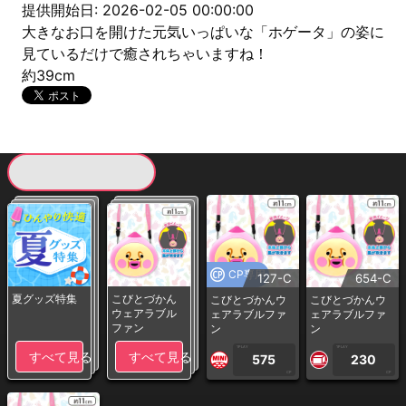
提供開始日: 2026-02-05 00:00:00
大きなお口を開けた元気いっぱいな「ホゲータ」の姿に
見ているだけで癒されちゃいますね！
約39cm
現在提供している景品一覧
CP専用
127-C
654-C
夏グッズ特集
こびとづかん
こびとづかんウ
こびとづかんウ
ウェアラブル
ェアラブルファ
ェアラブルファ
ファン
ン
ン
1PLAY
1PLAY
すべて見る
すべて見る
575
230
CP
CP