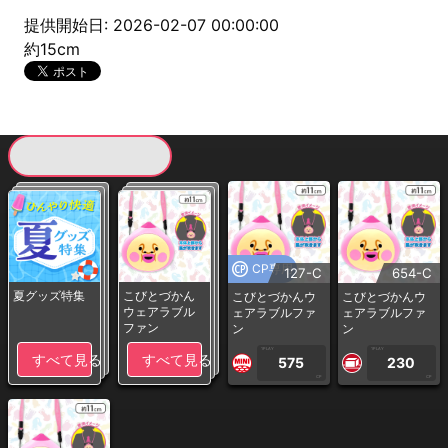
提供開始日: 2026-02-07 00:00:00
約15cm
現在提供している景品一覧
CP専用
127-C
654-C
夏グッズ特集
こびとづかん
こびとづかんウ
こびとづかんウ
ウェアラブル
ェアラブルファ
ェアラブルファ
ファン
ン
ン
1PLAY
1PLAY
すべて見る
すべて見る
575
230
CP
CP