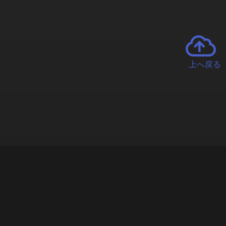
上へ戻る
チャーとは
遊ぶオンラインクレーンゲーム「クラウドキャッチャー」自宅にい
で、UFOキャッチャーを遠隔操作!