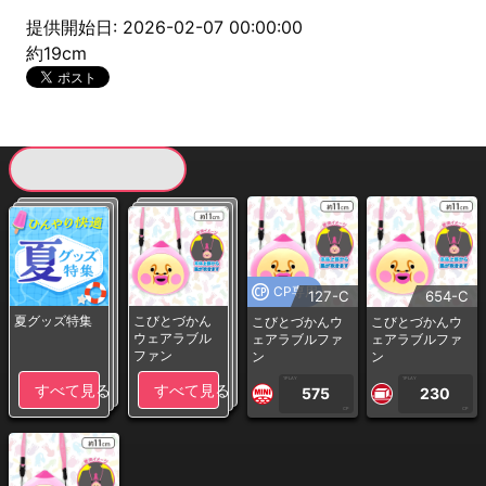
提供開始日: 2026-02-07 00:00:00
約19cm
現在提供している景品一覧
CP専用
127-C
654-C
夏グッズ特集
こびとづかん
こびとづかんウ
こびとづかんウ
ウェアラブル
ェアラブルファ
ェアラブルファ
ファン
ン
ン
1PLAY
1PLAY
すべて見る
すべて見る
575
230
CP
CP