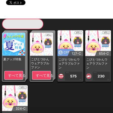
現在提供している景品一覧
CP専用
127-C
654-C
夏グッズ特集
こびとづかん
こびとづかんウ
こびとづかんウ
ウェアラブル
ェアラブルファ
ェアラブルファ
ファン
ン
ン
1PLAY
1PLAY
すべて見る
すべて見る
575
230
CP
CP
324-C