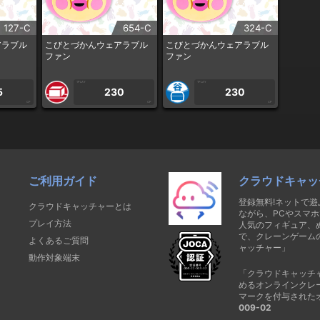
127-C
654-C
324-C
アラブル
こびとづかんウェアラブル
こびとづかんウェアラブル
ファン
ファン
1PLAY
1PLAY
5
230
230
CP
CP
CP
ご利用ガイド
クラウドキャッ
登録無料!ネットで
クラウドキャッチャーとは
ながら、PCやスマホ
プレイ方法
人気のフィギュア、
で、クレーンゲーム
よくあるご質問
ャッチャー」
動作対象端末
「クラウドキャッチ
めるオンラインクレ
マークを付与された
009-02