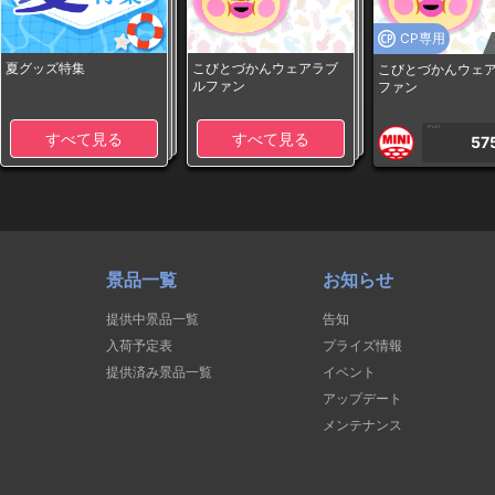
CP専用
夏グッズ特集
こびとづかんウェアラブ
こびとづかんウェ
ルファン
ファン
1PLAY
すべて見る
すべて見る
57
景品一覧
お知らせ
提供中景品一覧
告知
入荷予定表
プライズ情報
提供済み景品一覧
イベント
アップデート
メンテナンス