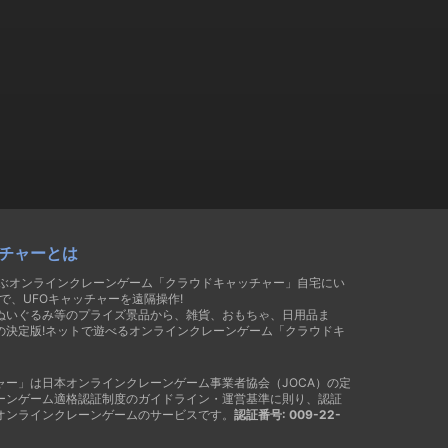
チャーとは
遊ぶオンラインクレーンゲーム「クラウドキャッチャー」自宅にい
で、UFOキャッチャーを遠隔操作!
ぬいぐるみ等のプライズ景品から、雑貨、おもちゃ、日用品ま
の決定版!ネットで遊べるオンラインクレーンゲーム「クラウドキ
ャー」は日本オンラインクレーンゲーム事業者協会（JOCA）の定
ーンゲーム適格認証制度のガイドライン・運営基準に則り、認証
オンラインクレーンゲームのサービスです。
認証番号: 009-22-