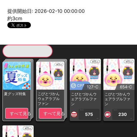
提供開始日: 2026-02-10 00:00:00
約3cm
現在提供している景品一覧
CP専用
127-C
654-C
夏グッズ特集
こびとづかん
こびとづかんウ
こびとづかんウ
ウェアラブル
ェアラブルファ
ェアラブルファ
ファン
ン
ン
1PLAY
1PLAY
すべて見る
すべて見る
575
230
CP
CP