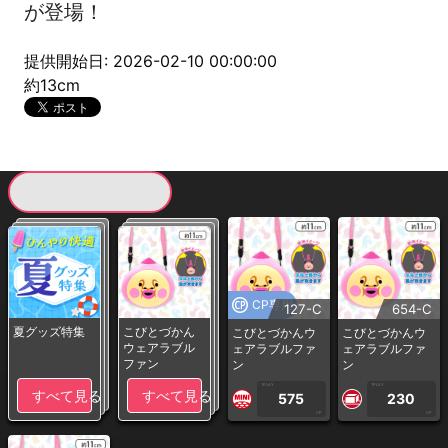
が登場！
提供開始日: 2026-02-10 00:00:00
約13cm
現在提供している景品一覧
CP専用
127-C
654-C
夏グッズ特集
こびとづかん
こびとづかんウ
こびとづかんウ
ウェアラブル
ェアラブルファ
ェアラブルファ
ファン
ン
ン
1PLAY
1PLAY
すべて見る
すべて見る
575
230
CP
CP