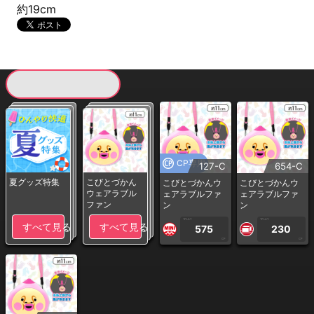
約19cm
現在提供している景品一覧
CP専用
127-C
654-C
夏グッズ特集
こびとづかん
こびとづかんウ
こびとづかんウ
ウェアラブル
ェアラブルファ
ェアラブルファ
ファン
ン
ン
1PLAY
1PLAY
すべて見る
すべて見る
575
230
CP
CP