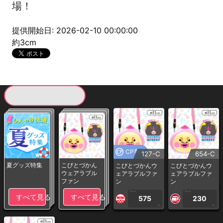
場！
提供開始日: 2026-02-10 00:00:00
約3cm
現在提供している景品一覧
CP専用
127-C
654-C
夏グッズ特集
こびとづかん
こびとづかんウ
こびとづかんウ
ウェアラブル
ェアラブルファ
ェアラブルファ
ファン
ン
ン
1PLAY
1PLAY
すべて見る
すべて見る
575
230
CP
CP