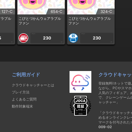
127-C
654-C
324-C
アラブル
こびとづかんウェアラブル
こびとづかんウェアラブル
ファン
ファン
1PLAY
1PLAY
5
230
230
CP
CP
CP
ご利用ガイド
クラウドキャッ
登録無料!ネットで
クラウドキャッチャーとは
ながら、PCやスマホ
プレイ方法
人気のフィギュア、
で、クレーンゲーム
よくあるご質問
ャッチャー」
動作対象端末
「クラウドキャッチ
めるオンラインクレ
マークを付与された
009-02