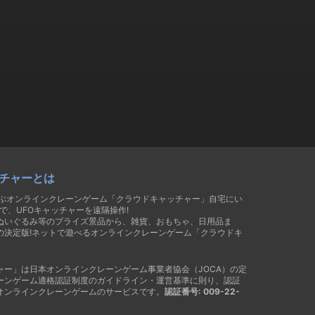
チャーとは
遊ぶオンラインクレーンゲーム「クラウドキャッチャー」自宅にい
で、UFOキャッチャーを遠隔操作!
ぬいぐるみ等のプライズ景品から、雑貨、おもちゃ、日用品ま
の決定版!ネットで遊べるオンラインクレーンゲーム「クラウドキ
ャー」は日本オンラインクレーンゲーム事業者協会（JOCA）の定
ーンゲーム適格認証制度のガイドライン・運営基準に則り、認証
オンラインクレーンゲームのサービスです。
認証番号: 009-22-