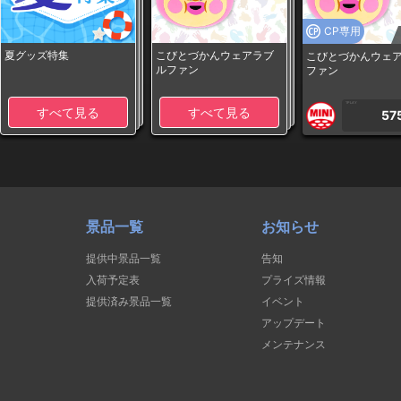
CP専用
夏グッズ特集
こびとづかんウェアラブ
こびとづかんウェ
ルファン
ファン
1PLAY
すべて見る
すべて見る
57
景品一覧
お知らせ
提供中景品一覧
告知
入荷予定表
プライズ情報
提供済み景品一覧
イベント
アップデート
メンテナンス