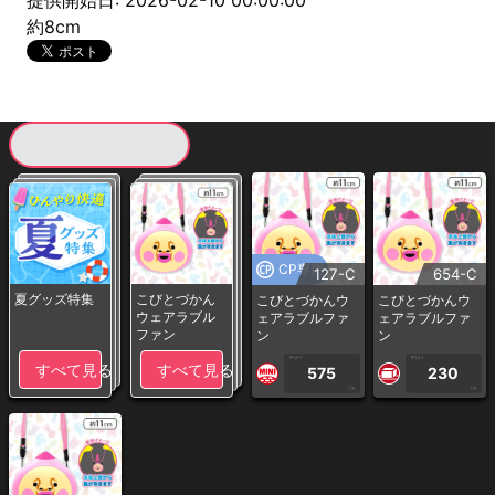
提供開始日: 2026-02-10 00:00:00
約8cm
現在提供している景品一覧
CP専用
127-C
654-C
夏グッズ特集
こびとづかん
こびとづかんウ
こびとづかんウ
ウェアラブル
ェアラブルファ
ェアラブルファ
ファン
ン
ン
1PLAY
1PLAY
すべて見る
すべて見る
575
230
CP
CP