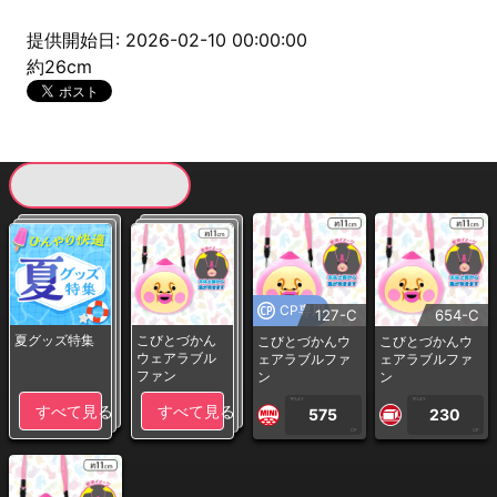
提供開始日: 2026-02-10 00:00:00
約26cm
現在提供している景品一覧
CP専用
127-C
654-C
夏グッズ特集
こびとづかん
こびとづかんウ
こびとづかんウ
ウェアラブル
ェアラブルファ
ェアラブルファ
ファン
ン
ン
1PLAY
1PLAY
すべて見る
すべて見る
575
230
CP
CP