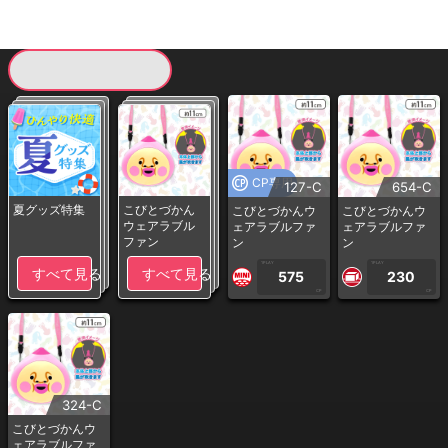
現在提供している景品一覧
CP専用
127-C
654-C
夏グッズ特集
こびとづかん
こびとづかんウ
こびとづかんウ
ウェアラブル
ェアラブルファ
ェアラブルファ
ファン
ン
ン
1PLAY
1PLAY
すべて見る
すべて見る
575
230
CP
CP
324-C
こびとづかんウ
ェアラブルファ