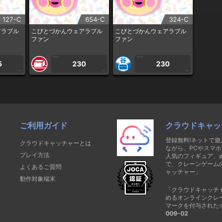
127-C
654-C
324-C
アラブル
こびとづかんウェアラブル
こびとづかんウェアラブル
ファン
ファン
1PLAY
1PLAY
5
230
230
CP
CP
CP
ご利用ガイド
クラウドキャッ
登録無料!ネットで
クラウドキャッチャーとは
ながら、PCやスマホ
プレイ方法
人気のフィギュア、
で、クレーンゲーム
よくあるご質問
ャッチャー」
動作対象端末
「クラウドキャッチ
めるオンラインクレ
マークを付与された
009-02