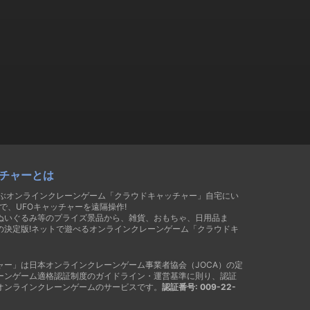
チャーとは
遊ぶオンラインクレーンゲーム「クラウドキャッチャー」自宅にい
で、UFOキャッチャーを遠隔操作!
ぬいぐるみ等のプライズ景品から、雑貨、おもちゃ、日用品ま
の決定版!ネットで遊べるオンラインクレーンゲーム「クラウドキ
ャー」は日本オンラインクレーンゲーム事業者協会（JOCA）の定
ーンゲーム適格認証制度のガイドライン・運営基準に則り、認証
オンラインクレーンゲームのサービスです。
認証番号: 009-22-