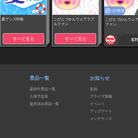
CP専用
夏グッズ特集
こびとづかんウェアラブ
こびとづかんウェ
ルファン
ファン
1PLAY
すべて見る
すべて見る
57
景品一覧
お知らせ
提供中景品一覧
告知
入荷予定表
プライズ情報
提供済み景品一覧
イベント
アップデート
メンテナンス