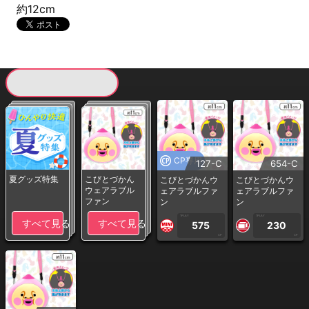
約12cm
現在提供している景品一覧
CP専用
127-C
654-C
夏グッズ特集
こびとづかん
こびとづかんウ
こびとづかんウ
ウェアラブル
ェアラブルファ
ェアラブルファ
ファン
ン
ン
1PLAY
1PLAY
すべて見る
すべて見る
575
230
CP
CP