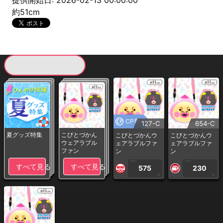
提供開始日: 2026-02-13 00:00:00
約51cm
現在提供している景品一覧
CP専用
127-C
654-C
夏グッズ特集
こびとづかん
こびとづかんウ
こびとづかんウ
ウェアラブル
ェアラブルファ
ェアラブルファ
ファン
ン
ン
1PLAY
1PLAY
すべて見る
すべて見る
575
230
CP
CP