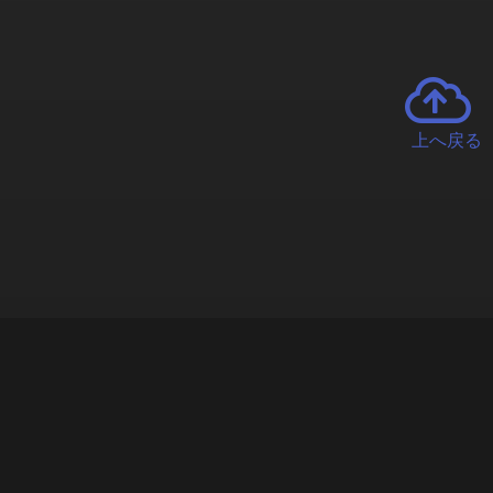
上へ戻る
チャーとは
遊ぶオンラインクレーンゲーム「クラウドキャッチャー」自宅にい
で、UFOキャッチャーを遠隔操作!